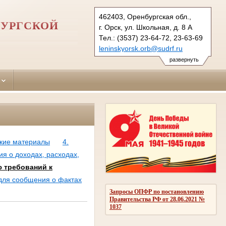
462403, Оренбургская обл.,
БУРГСКОЙ
г. Орск, ул. Школьная, д. 8 А
Тел.: (3537) 23-64-72, 23-63-69
leninskyorsk.orb@sudrf.ru
развернуть
ские материалы
4.
ия о доходах, расходах,
 требований к
 для сообщения о фактах
Запросы ОПФР по постановлению
Правительства РФ от 28.06.2021 №
1037