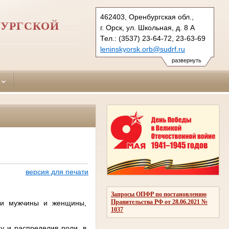
462403, Оренбургская обл.,
БУРГСКОЙ
г. Орск, ул. Школьная, д. 8 А
Тел.: (3537) 23-64-72, 23-63-69
leninskyorsk.orb@sudrf.ru
развернуть
версия для печати
Запросы ОПФР по постановлению
Правительства РФ от 28.06.2021 №
нии мужчины и женщины,
1037
у и распределив роли, в