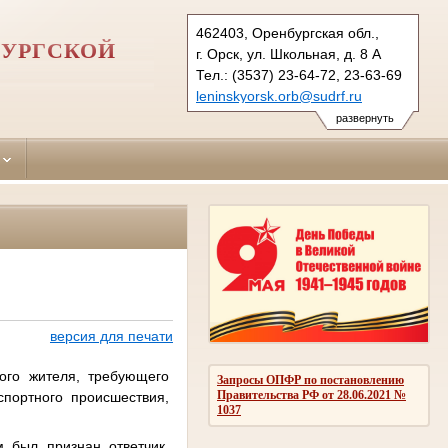
462403, Оренбургская обл.,
БУРГСКОЙ
г. Орск, ул. Школьная, д. 8 А
Тел.: (3537) 23-64-72, 23-63-69
leninskyorsk.orb@sudrf.ru
развернуть
версия для печати
ого жителя, требующего
Запросы ОПФР по постановлению
Правительства РФ от 28.06.2021 №
спортного происшествия,
1037
м был признан ответчик.