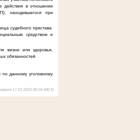
е действия в отношении
П), находившегося при
вища судебного пристава.
пециальным средством и
ля жизни или здоровья,
ных обязанностей.
я по данному уголовному
ковано 17.03.2025 08:28 (МСК)