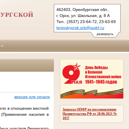
462403, Оренбургская обл.,
БУРГСКОЙ
г. Орск, ул. Школьная, д. 8 А
Тел.: (3537) 23-64-72, 23-63-69
leninskyorsk.orb@sudrf.ru
развернуть
версия для печати
дело в отношении местной
Запросы ОПФР по постановлению
Правительства РФ от 28.06.2021 №
 (Применение насилия в
1037
ных участков Ленинского