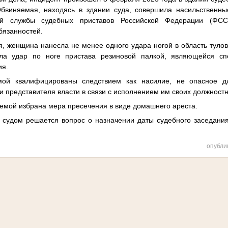
Обвиняемая, находясь в здании суда, совершила насильственны
ой службы судебных приставов Российской Федерации (ФСС
бязанностей.
я, женщина нанесла не менее одного удара ногой в область туло
ла удар по ноге пристава резиновой палкой, являющейся с
ия.
мой квалифицированы следствием как насилие, не опасное д
 представителя власти в связи с исполнением им своих должност
емой избрана мера пресечения в виде домашнего ареста.
 судом решается вопрос о назначении даты судебного заседани
опубли