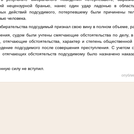
ий нецензурной бранью, нанес один удар ладонью в област
вных действий подсудимого, потерпевшему были причинены те
вью человека.
азбирательства подсудимый признал свою вину в полном объеме, р
ния, судом были учтены смягчающие обстоятельства по делу, в
, отягчающие обстоятельства, характер и степень общественной 
ведение подсудимого после совершения преступления. С учетом 
я отягчающих обстоятельств подсудимому было назначено наказ
онную силу не вступил.
опубли