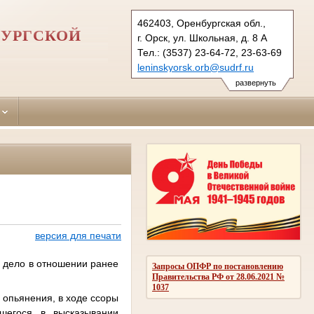
462403, Оренбургская обл.,
БУРГСКОЙ
г. Орск, ул. Школьная, д. 8 А
Тел.: (3537) 23-64-72, 23-63-69
leninskyorsk.orb@sudrf.ru
развернуть
версия для печати
 дело в отношении ранее
Запросы ОПФР по постановлению
Правительства РФ от 28.06.2021 №
1037
и опьянения, в ходе ссоры
вшегося в высказывании