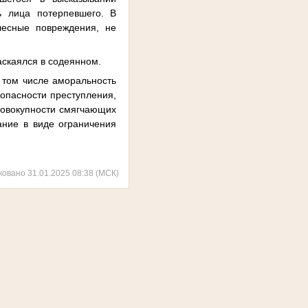
ь лица потерпевшего. В
лесные повреждения, не
аскаялся в содеянном.
 том числе аморальность
опасности преступления,
совокупности смягчающих
ание в виде ограничения
ковано 31.01.2025 08:38 (МСК)