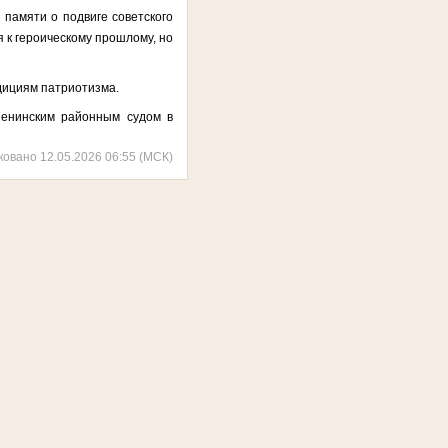
памяти о подвиге советского
я к героическому прошлому, но
дициям патриотизма.
Ленинским районным судом в
ковано 12.05.2026 06:55 (МСК)