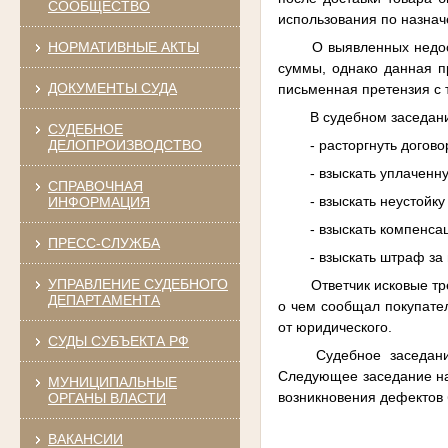
СООБЩЕСТВО
использования по назна
О выявленных недос
НОРМАТИВНЫЕ АКТЫ
суммы, однако данная п
ДОКУМЕНТЫ СУДА
письменная претензия с 
В судебном заседани
СУДЕБНОЕ
- расторгнуть догов
ДЕЛОПРОИЗВОДСТВО
- взыскать уплаченн
СПРАВОЧНАЯ
- взыскать неустойк
ИНФОРМАЦИЯ
- взыскать компенса
ПРЕСС-СЛУЖБА
- взыскать штраф з
УПРАВЛЕНИЕ СУДЕБНОГО
Ответчик исковые тр
ДЕПАРТАМЕНТА
о чем сообщал покупател
от юридического.
СУДЫ СУБЪЕКТА РФ
Судебное заседан
Следующее заседание наз
МУНИЦИПАЛЬНЫЕ
возникновения дефектов 
ОРГАНЫ ВЛАСТИ
ВАКАНСИИ