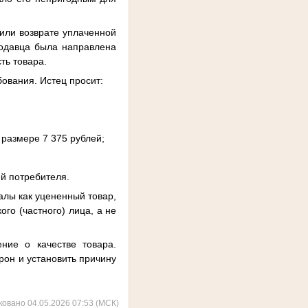
или возврате уплаченной
родавца была направлена
ть товара.
ования. Истец просит:
 размере 7 375 рублей;
й потребителя.
алы как уцененный товар,
го (частного) лица, а не
ние о качестве товара.
рон и установить причину
ковано 04.05.2026 07:53 (МСК)