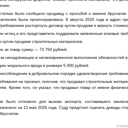
чению.
татках было сообщено продавцу с просьбой о замене брусчатки 
ретензия была проигнорирована. 8 августа 2025 года в адрес п
требованием расторгнуть договор купли-продажи и вернуть стоимос
и истец и его представитель поддержали заявленные исковые треб
ор купли-продажи строительных материалов;
ую за товар сумму — 73 750 рублей;
у за ненадлежащее и несвоевременное выполнение обязанностей в
цию морального вреда в размере 5 000 рублей;
а несоблюдение в добровольном порядке удовлетворения требовани
ебования не признал, пояснив, что продавал строительные матери
ям. Кроме того, он указал, что продавал товар от имени физическо
ие было отложено для вызова эксперта, составившего заключе
начено на 13 мая 2026 года. Суду предстоит оценить доводы сто
брусчатки.
опубли