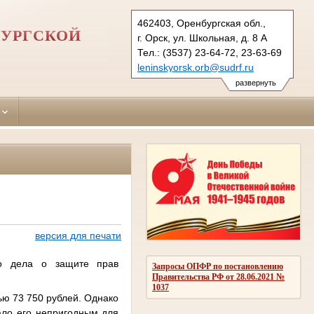
462403, Оренбургская обл.,
БУРГСКОЙ
г. Орск, ул. Школьная, д. 8 А
Тел.: (3537) 23-64-72, 23-63-69
leninskyorsk.orb@sudrf.ru
развернуть
версия для печати
го дела о защите прав
Запросы ОПФР по постановлению
Правительства РФ от 28.06.2021 №
1037
ью 73 750 рублей. Однако
ало его непригодным для