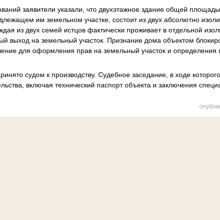
ваний заявители указали, что двухэтажное здание общей площадью
длежащем им земельном участке, состоит из двух абсолютно изол
ждая из двух семей истцов фактически проживает в отдельной изол
й выход на земельный участок. Признание дома объектом блокир
чение для оформления прав на земельный участок и определения
ринято судом к производству. Судебное заседание, в ходе которог
льства, включая технический паспорт объекта и заключения специа
опубли