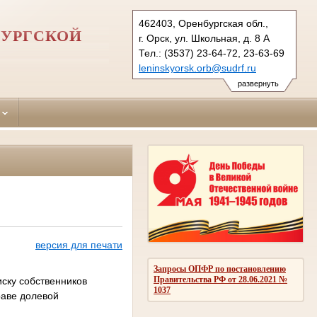
462403, Оренбургская обл.,
БУРГСКОЙ
г. Орск, ул. Школьная, д. 8 А
Тел.: (3537) 23-64-72, 23-63-69
leninskyorsk.orb@sudrf.ru
развернуть
версия для печати
Запросы ОПФР по постановлению
Правительства РФ от 28.06.2021 №
иску собственников
1037
раве долевой